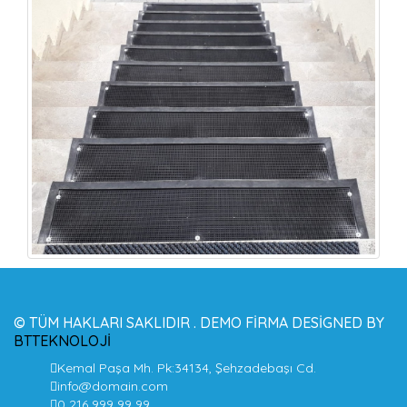
© TÜM HAKLARI SAKLIDIR . DEMO FIRMA DESIGNED BY
BTTEKNOLOJI
Kemal Paşa Mh. Pk:34134, Şehzadebaşı Cd.
info@domain.com
0 216 999 99 99