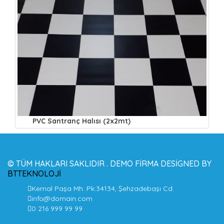
PVC Santranç Halısı (2x2mt)
© TÜM HAKLARI SAKLIDIR . DEMO FIRMA DESIGNED BY
BTTEKNOLOJI
Kemal Paşa Mh. Pk:34134, Şehzadebaşı Cd.
info@domain.com
0 216 999 99 99