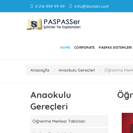
0 216 999 99 99
info@domain.com
HOME
CORPORATE
PASPAS SISTEMLERI
Anasayfa
Anaokulu Gereçleri
Öğrenme Merke
Anaokulu
Öğr
Gereçleri
Öğrenme Merkezi Tabloları