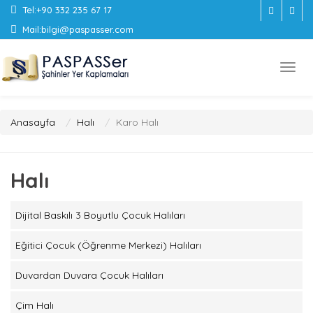
Tel:
+90 332 235 67 17
Mail:
bilgi@paspasser.com
Anasayfa
Halı
Karo Halı
Halı
Dijital Baskılı 3 Boyutlu Çocuk Halıları
Eğitici Çocuk (Öğrenme Merkezi) Halıları
Duvardan Duvara Çocuk Halıları
Çim Halı