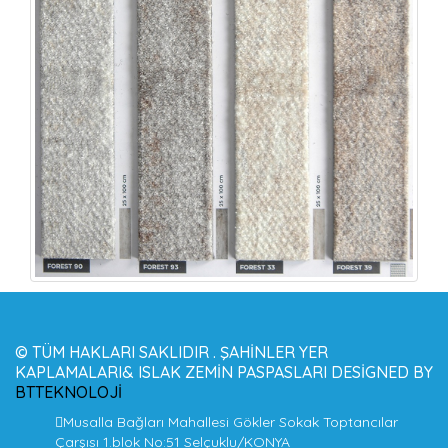
© TÜM HAKLARI SAKLIDIR . ŞAHINLER YER
KAPLAMALARI& ISLAK ZEMIN PASPASLARI DESIGNED BY
BTTEKNOLOJI
Musalla Bağları Mahallesi Gökler Sokak Toptancılar
Çarşısı 1.blok No:51 Selçuklu/KONYA